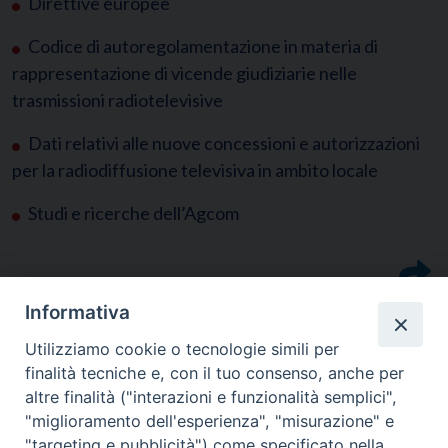
Direttive europee
Codice di autoregolamentazione in materia di
rappresentazione di vicende giudiziarie nelle
trasmissioni radiotelevisive
Dati relativi alle nuove concessioni e autorizzazioni
per la radiodiffusione televisiva in ambito locale
Studi e ricerche dell’Agcom
Informativa
Utilizziamo cookie o tecnologie simili per
finalità tecniche e, con il tuo consenso, anche per
altre finalità ("interazioni e funzionalità semplici",
"miglioramento dell'esperienza", "misurazione" e
"targeting e pubblicità") come specificato nella