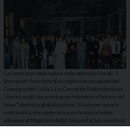
Cari operatori delle radio e delle televisioni locali! 1.
Benvenuti! Sono lieto di accogliervi in occasione del
Convegno del Co.Ra.L.Lo (Consorzio Radiotelevisioni
Libere Locali), durante il quale intendete riflettere sul
tema “Identità e globalizzazione“. Grazie per questa
vostra visita, che vuole rinnovare la vostra fedele
adesione al Magistero della Chiesa ed al Successore di
Pietro. […]