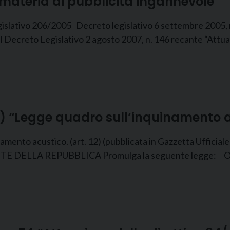
 materia di pubblicità ingannevole”
egislativo 206/2005 Decreto legislativo 6 settembre 2005, 
del Decreto Legislativo 2 agosto 2007, n. 146 recante “Attua
12) “Legge quadro sull’inquinamento 
ento acustico. (art. 12) (pubblicata in Gazzetta Ufficiale
NTE DELLA REPUBBLICA Promulga la seguente legge: OMIS