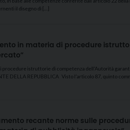
, in base alle competenze conferite dall’articolo 22 dell
rnenti il disegno di […]
mento in materia di procedure istrutt
ercato”
 procedure istruttorie di competenza dell’Autorità garante
ENTE DELLA REPUBBLICA Visto l’articolo 87, quinto comma, 
olamento recante norme sulle procedur