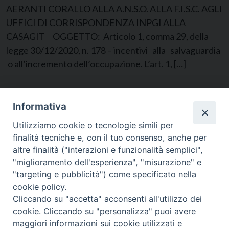
AERANTI CORALLO ALLA A.N.S.O. ALLA F.I.S.C. AGLI
UFFICI DI CORRISPONDENZA INPGI ALLA
CASAGIT OGGETTO: Articolo 1, comma 29, della
legge 30/12/2020, n. 178 – incentivi alla salvaguardia
o all’incremento dell’occupazione. L’art. 1, […]
Pagine:
1
2
3
4
5
6
7
...
13
»
Informativa
Utilizziamo cookie o tecnologie simili per
finalità tecniche e, con il tuo consenso, anche per
altre finalità ("interazioni e funzionalità semplici",
"miglioramento dell'esperienza", "misurazione" e
"targeting e pubblicità") come specificato nella
cookie policy.
Cliccando su "accetta" acconsenti all'utilizzo dei
cookie. Cliccando su "personalizza" puoi avere
CONTATTI
maggiori informazioni sui cookie utilizzati e