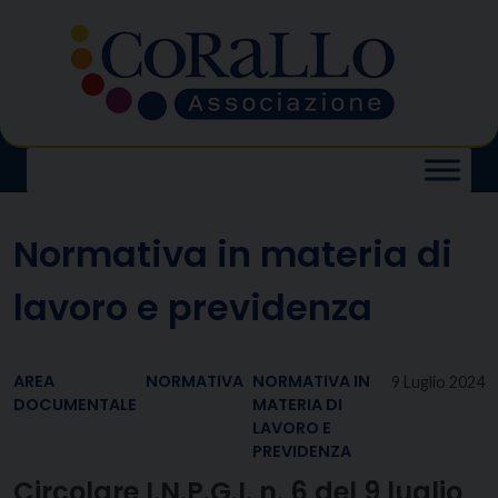
Skip
to
content
Normativa in materia di
lavoro e previdenza
AREA
NORMATIVA
NORMATIVA IN
9 Luglio 2024
DOCUMENTALE
MATERIA DI
LAVORO E
PREVIDENZA
Circolare I.N.P.G.I. n. 6 del 9 luglio