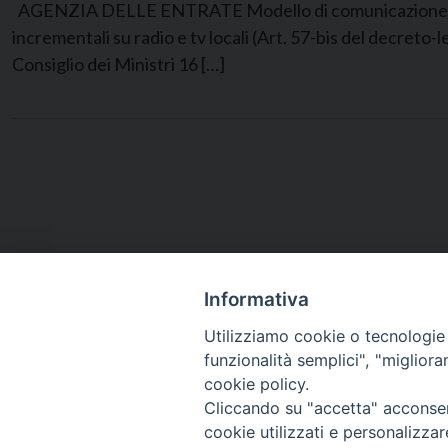
AGENZIA DELLE ENTRATE Modello di comunicazione da parte 
incrementali su radio e tv locali (Art. 57-bis del decreto
Consiglio dei Ministri 16 […]
Informativa
Utilizziamo cookie o tecnologie s
funzionalità semplici", "miglior
cookie policy.
Cliccando su "accetta" acconsent
cookie utilizzati e personalizza