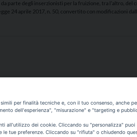
degli inserzionisti per la fruizione, tra l’altro, del cre
-legge 24 aprile 2017, n. 50, convertito con modificazioni d
imili per finalità tecniche e, con il tuo consenso, anche per 
amento dell'esperienza", "misurazione" e "targeting e pubbli
CONTATTI
i all'utilizzo dei cookie. Cliccando su "personalizza" puoi
re le tue preferenze. Cliccando su "rifiuta" o chiudendo que