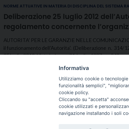
NORME ATTUATIVE IN MATERIA DI DISCIPLINA DEL SISTEMA R
Deliberazione 25 luglio 2012 dell’Au
regolamento concernente l’organizza
AUTORITA’ PER LE GARANZIE NELLE COMUNICAZIONI DE
il funzionamento dell’Autorita’. (Deliberazione n. 314/12
25 luglio 2012; Vista la legge 31 luglio 1997, n. 249, re
Informativa
Utilizziamo cookie o tecnologie s
funzionalità semplici", "miglior
cookie policy.
Cliccando su "accetta" acconsent
cookie utilizzati e personalizza
navigazione installando i soli co