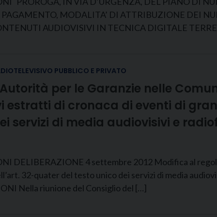
ONI PROROGA, IN VIA D’URGENZA, DEL PIANO DI 
A PAGAMENTO, MODALITA’ DI ATTRIBUZIONE DEI NUM
NTENUTI AUDIOVISIVI IN TECNICA DIGITALE TERRES
ADIOTELEVISIVO PUBBLICO E PRIVATO
’Autorità per le Garanzie nelle Comu
 estratti di cronaca di eventi di gra
ei servizi di media audiovisivi e radio
IBERAZIONE 4 settembre 2012 Modifica al regolamento
ll’art. 32-quater del testo unico dei servizi di media audio
ella riunione del Consiglio del […]