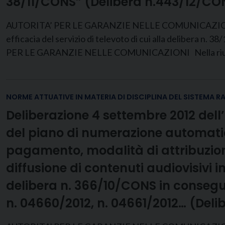
38/11/CONS” (Delibera n.443/12/CO
AUTORITA’ PER LE GARANZIE NELLE COMUNICAZIONI DEL
efficacia del servizio di televoto di cui alla delibera n
PER LE GARANZIE NELLE COMUNICAZIONI Nella riunio
NORME ATTUATIVE IN MATERIA DI DISCIPLINA DEL SISTEMA R
Deliberazione 4 settembre 2012 dell
del piano di numerazione automatica 
pagamento, modalità di attribuzione 
diffusione di contenuti audiovisivi in
delibera n. 366/10/CONS in consegue
n. 04660/2012, n. 04661/2012… (Deli