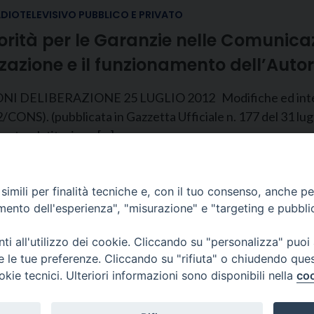
ADIOTELEVISIVO PUBBLICO E PRIVATO
torità per le Garanzie nelle Comunicaz
zione e il funzionamento dell’Autori
LIBERAZIONE 25 LUGLIO 2012 Modifiche ed integrazi
/CONS). (pubblicata in Gazzetta Ufficiale n. 177 del 31 lug
cante «Istituzione […]
Pagine:
«
1
...
6
7
8
9
10
11
12
...
40
»
imili per finalità tecniche e, con il tuo consenso, anche per 
amento dell'esperienza", "misurazione" e "targeting e pubbli
i all'utilizzo dei cookie. Cliccando su "personalizza" puoi
re le tue preferenze. Cliccando su "rifiuta" o chiudendo que
CONTATTI
okie tecnici. Ulteriori informazioni sono disponibili nella
coo