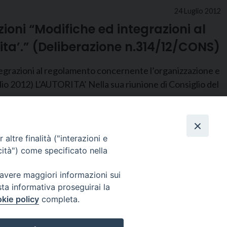
24 Luglio 2012
ioni “Modifiche ed integrazioni al
ta’.” (Deliberazione n.314/12/CONS)
oni al regolamento concernente l’organizzazione e
lio 2012) L’AUTORITA’ Nella sua riunione di Consiglio del
altre finalità ("interazioni e
cità") come specificato nella
 avere maggiori informazioni sui
sta informativa proseguirai la
kie policy
completa.