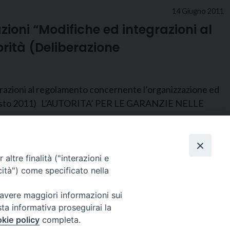
14 Giugno 2011
zioni “Modifiche ed integrazioni al
rità (Deliberazione
i al regolamento concernente l’organizzazione ed
’1 agosto 2011) L’AUTORITA’ PER LE GARANZIE NELLE
altre finalità ("interazioni e
cità") come specificato nella
 avere maggiori informazioni sui
sta informativa proseguirai la
kie policy
completa.