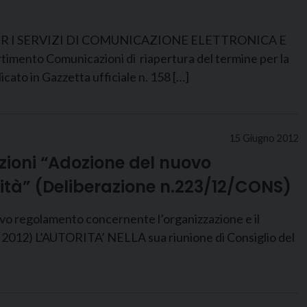
I SERVIZI DI COMUNICAZIONE ELETTRONICA E
imento Comunicazioni di riapertura del termine per la
ato in Gazzetta ufficiale n. 158 […]
15 Giugno 2012
azioni “Adozione del nuovo
ità” (Deliberazione n.223/12/CONS)
olamento concernente l’organizzazione e il
o 2012) L’AUTORITA’ NELLA sua riunione di Consiglio del