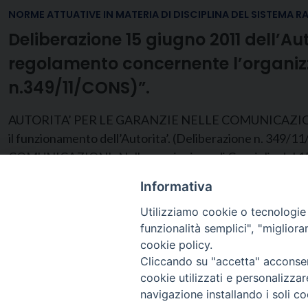
NORME ATTUATIVE IN MATERIA DI DISCIPLINA DEL SISTEMA R
Deliberazione 15 giugno 2011 dell’Au
regolamento concernente l’organizz
n.349/11/CONS)”.
AUTORITA’ PER LE GARANZIE NELLE COMUNICAZIONI DE
il funzionamento dell’Autorita’. (Deliberazione n. 34
COMUNICAZIONI Nella sua riunione di Consiglio del 15 g
Informativa
Utilizziamo cookie o tecnologie s
funzionalità semplici", "miglior
cookie policy.
Cliccando su "accetta" acconsent
cookie utilizzati e personalizza
navigazione installando i soli co