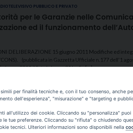
ADIOTELEVISIVO PUBBLICO E PRIVATO
torità per le Garanzie nelle Comunica
azione ed il funzionamento dell’Auto
LIBERAZIONE 15 giugno 2011 Modifiche ed integrazion
9/11/CONS). (pubblicata in Gazzetta Ufficiale n.177 dell
iugno 2011; Vista la legge 31 luglio […]
Pagine:
«
1
...
7
8
9
10
11
12
13
...
40
»
imili per finalità tecniche e, con il tuo consenso, anche per 
amento dell'esperienza", "misurazione" e "targeting e pubbli
i all'utilizzo dei cookie. Cliccando su "personalizza" puoi
re le tue preferenze. Cliccando su "rifiuta" o chiudendo que
CONTATTI
okie tecnici. Ulteriori informazioni sono disponibili nella
coo