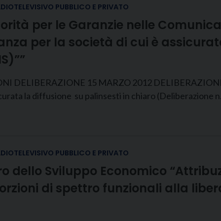
ADIOTELEVISIVO PUBBLICO E PRIVATO
torità per le Garanzie nelle Comunica
vanza per la società di cui è assicurat
NS)””
ELIBERAZIONE 15 MARZO 2012 DELIBERAZIONE 15 marz
ssicurata la diffusione su palinsesti in chiaro (Deliberazion
ADIOTELEVISIVO PUBBLICO E PRIVATO
ero dello Sviluppo Economico “Attrib
 porzioni di spettro funzionali alla li