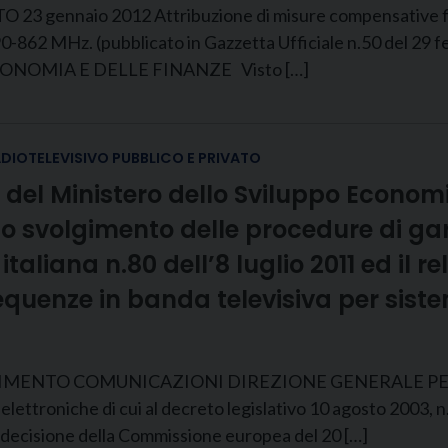
io 2012 Attribuzione di misure compensative finalizzat
a 790-862 MHz. (pubblicato in Gazzetta Ufficiale n.50 de
ONOMIA E DELLE FINANZE Visto […]
ADIOTELEVISIVO PUBBLICO E PRIVATO
2 del Ministero dello Sviluppo Econo
o svolgimento delle procedure di gar
aliana n.80 dell’8 luglio 2011 ed il re
requenze in banda televisiva per siste
MENTO COMUNICAZIONI DIREZIONE GENERALE PER 
roniche di cui al decreto legislativo 10 agosto 2003, n. 25
la decisione della Commissione europea del 20 […]