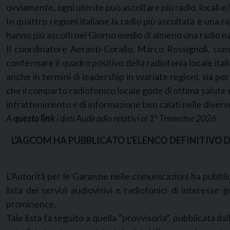
ovviamente, ogni utente può ascoltare più radio, locali e/
In quattro regioni italiane la radio più ascoltata è una rad
hanno più ascolti nel Giorno medio di almeno una radio na
Il coordinatore Aeranti-Corallo, Marco Rossignoli, comm
confermare il quadro positivo della radiofonia locale itali
anche in termini di leadership in svariate regioni, sia p
che il comparto radiofonico locale gode di ottima salute e
intrattenimento e di informazione ben calati nelle diverse
A
questo link
i dati Audiradio relativi al 1° Trimestre 2026
L’AGCOM HA PUBBLICATO L’ELENCO DEFINITIVO DEI
L’Autorità per le Garanzie nelle comunicazioni ha pubblic
lista dei servizi audiovisivi e radiofonici di interess
prominence.
Tale lista fa seguito a quella “provvisoria”, pubblicata d