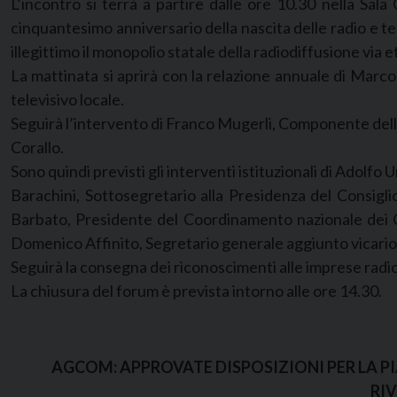
L’incontro si terrà a partire dalle ore 10.30 nella Sala
cinquantesimo anniversario della nascita delle radio e tel
illegittimo il monopolio statale della radiodiffusione via e
La mattinata si aprirà con la relazione annuale di Marco
televisivo locale.
Seguirà l’intervento di Franco Mugerli, Componente dell
Corallo.
Sono quindi previsti gli interventi istituzionali di Adolfo 
Barachini, Sottosegretario alla Presidenza del Consigli
Barbato, Presidente del Coordinamento nazionale dei Co
Domenico Affinito, Segretario generale aggiunto vicario
Seguirà la consegna dei riconoscimenti alle imprese radiofo
La chiusura del forum è prevista intorno alle ore 14.30.
AGCOM: APPROVATE DISPOSIZIONI PER LA PI
RIV