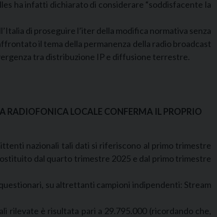
lles ha infatti dichiarato di considerare “soddisfacente la
ll’Italia di proseguire l’iter della modifica normativa senza
 affrontato il tema della permanenza della radio broadcast
ergenza tra distribuzione IP e diffusione terrestre.
NZA RADIOFONICA LOCALE CONFERMA IL PROPRIO
ittenti nazionali tali dati si riferiscono al primo trimestre
 costituito dal quarto trimestre 2025 e dal primo trimestre
i questionari, su altrettanti campioni indipendenti: Stream
ali rilevate è risultata pari a 29.795.000 (ricordando che,