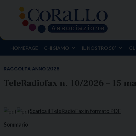
Skip
to
content
HOMEPAGE
CHI SIAMO
IL NOSTRO 50°
GL
RACCOLTA ANNO 2026
TeleRadiofax n. 10/2026 – 15 m
Scarica il TeleRadioFax
i
n formato PDF
Sommario