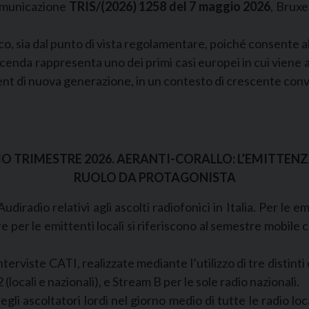
comunicazione
TRIS/(2026) 1258 del 7 maggio 2026
, Bruxe
itico, sia dal punto di vista regolamentare, poiché consente a
vicenda rappresenta uno dei primi casi europei in cui viene
ment di nuova generazione, in un contesto di crescente conv
.
RIMO TRIMESTRE 2026. AERANTI-CORALLO: L’EMITTE
RUOLO DA PROTAGONISTA
diradio relativi agli ascolti radiofonici in Italia. Per le em
re per le emittenti locali si riferiscono al semestre mobile
terviste CATI, realizzate mediante l’utilizzo di tre distint
(locali e nazionali), e Stream B per le sole radio nazionali.
egli ascoltatori lordi nel giorno medio di tutte le radio loc