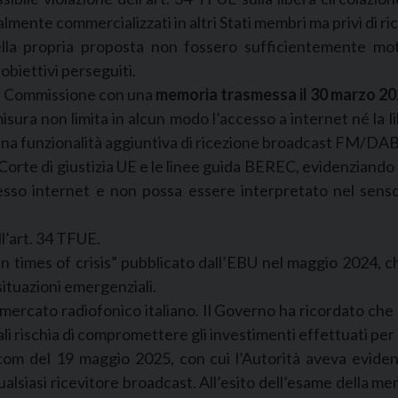
lmente commercializzati in altri Stati membri ma privi di rice
lla propria proposta non fossero sufficientemente motiva
obiettivi perseguiti.
lla Commissione con una
memoria trasmessa il 30 marzo 2
sura non limita in alcun modo l’accesso a internet né la libe
una funzionalità aggiuntiva di ricezione broadcast FM/DAB+,
a Corte di giustizia UE e le linee guida BEREC, evidenziand
esso internet e non possa essere interpretato nel senso di
ll’art. 34 TFUE.
n times of crisis” pubblicato dall’EBU nel maggio 2024, ch
 situazioni emergenziali.
 mercato radiofonico italiano. Il Governo ha ricordato che o
ali rischia di compromettere gli investimenti effettuati per
com del 19 maggio 2025, con cui l’Autorità aveva eviden
qualsiasi ricevitore broadcast. All’esito dell’esame della m