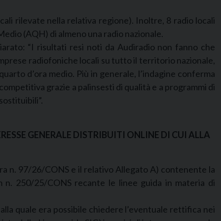
ali rilevate nella relativa regione). Inoltre, 8 radio locali
a Medio (AQH) di almeno una radio nazionale.
arato: “I risultati resi noti da Audiradio non fanno che
mprese radiofoniche locali su tutto il territorio nazionale,
l quarto d’ora medio. Più in generale, l’indagine conferma
competitiva grazie a palinsesti di qualità e a programmi di
stituibili”.
ERESSE GENERALE DISTRIBUITI ONLINE DI CUI ALLA
bera n. 97/26/CONS e il relativo Allegato A) contenente la
gcom n. 250/25/CONS recante le linee guida in materia di
alla quale era possibile chiedere l’eventuale rettifica nei