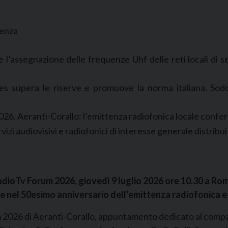
tenza
l’assegnazione delle frequenze Uhf delle reti locali di sec
elles supera le riserve e promuove la norma italiana. Sod
 2026. Aeranti-Corallo: l’emittenza radiofonica locale confe
vizi audiovisivi e radiofonici di interesse generale distribu
dioTv Forum 2026, giovedì 9 luglio 2026 ore 10.30 a Ro
ge nel 50esimo anniversario dell’emittenza radiofonica e 
m 2026 di Aeranti-Corallo, appuntamento dedicato al compar