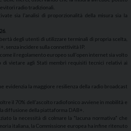
vitori radio tradizionali.
te sia l’analisi di proporzionalità della misura sia la
026
.
rtà degli utenti di utilizzare terminali di propria scelta,
 senza incidere sulla connettività IP.
o come il regolamento europeo sull’open internet sia volto
 vietare agli Stati membri requisiti tecnici relativi ai
e evidenzia la maggiore resilienza della radio broadcast
ltre il 70% dell’ascolto radiofonico avviene in mobilità e
 la diffusione della piattaforma DAB+.
ziato la necessità di colmare la “lacuna normativa” che
emoria italiana, la Commissione europea ha infine ritenuto