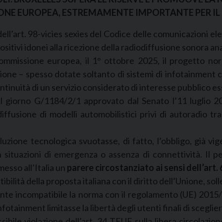
IONE EUROPEA, ESTREMAMENTE IMPORTANTE PER I
 dell’art. 98-vicies sexies del Codice delle comunicazioni e
spositivi idonei alla ricezione della radiodiffusione sonora 
Commissione europea, il 1° ottobre 2025, il progetto n
one – spesso dotate soltanto di sistemi di infotainment c
ontinuità di un servizio considerato di interesse pubblico es
el giorno G/1184/2/1 approvato dal Senato l’11 luglio 20
iffusione di modelli automobilistici privi di autoradio tra
oluzione tecnologica svuotasse, di fatto, l’obbligo, già 
n situazioni di emergenza o assenza di connettività. Il 
sso all’Italia un
parere circostanziato ai sensi dell’art. 
ità della proposta italiana con il diritto dell’Unione, sollev
nte incompatibile la norma con il regolamento (UE) 2015
fotainment limitasse la libertà degli utenti finali di scegli
ibile violazione dell’art. 34 TFUE sulla libera circolazi