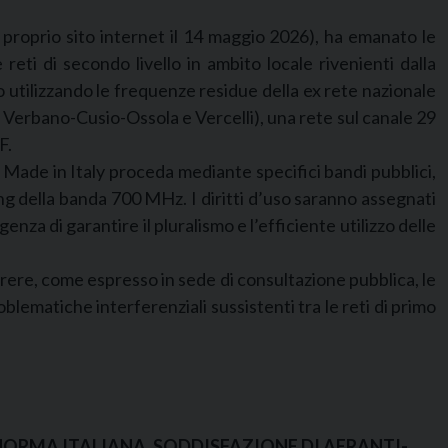
 proprio sito internet il 14 maggio 2026), ha emanato le
reti di secondo livello in ambito locale rivenienti dalla
o utilizzando le frequenze residue della ex rete nazionale
, Verbano-Cusio-Ossola e Vercelli), una rete sul canale 29
F.
 Made in Italy proceda mediante specifici bandi pubblici,
ming della banda 700 MHz. I diritti d’uso saranno assegnati
za di garantire il pluralismo e l’efficiente utilizzo delle
arere, come espresso in sede di consultazione pubblica, le
blematiche interferenziali sussistenti tra le reti di primo
 NORMA ITALIANA. SODDISFAZIONE DI AERANTI-