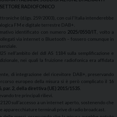
L SETTORE RADIOFONICO
lettroniche (d.lgs. 259/2003), con cui l’Italia intenderebbe
analogica FM e digitale terrestre DAB+.
ormativo identificato con numero
2025/0550/IT
, volto a
ollegati via internet o Bluetooth – fossero comunque in
senziale.
25 nell’ambito del ddl AS 1184 sulla semplificazione e
dizionale, nei quali la fruizione radiofonica era affidata
vigente, di integrazione del ricevitore DAB+, preservando
percorso europeo della misura si è però complicato il 16
6, par. 2, della direttiva (UE) 2015/1535
.
ando tre principali rilievi.
/2120 sull’accesso a un internet aperto, sostenendo che
ere apparecchiature terminali prive di radio broadcast.
one delle merci, osservando che la misura avrebbe potuto