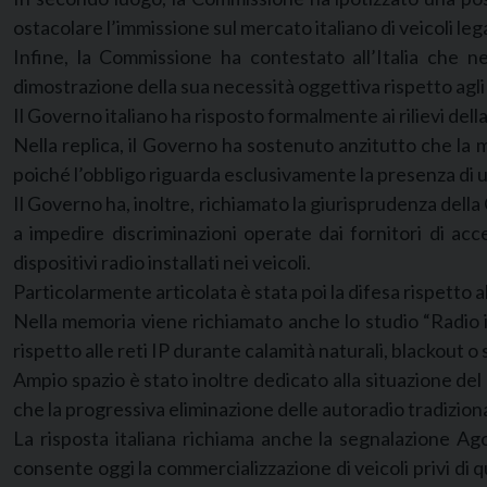
ostacolare l’immissione sul mercato italiano di veicoli lega
Infine, la Commissione ha contestato all’Italia che ne
dimostrazione della sua necessità oggettiva rispetto agli 
Il Governo italiano ha risposto formalmente ai rilievi de
Nella replica, il Governo ha sostenuto anzitutto che la mi
poiché l’obbligo riguarda esclusivamente la presenza di 
Il Governo ha, inoltre, richiamato la giurisprudenza dell
a impedire discriminazioni operate dai fornitori di acc
dispositivi radio installati nei veicoli.
Particolarmente articolata è stata poi la difesa rispetto a
Nella memoria viene richiamato anche lo studio “Radio i
rispetto alle reti IP durante calamità naturali, blackout o
Ampio spazio è stato inoltre dedicato alla situazione del
che la progressiva eliminazione delle autoradio tradizion
La risposta italiana richiama anche la segnalazione Ag
consente oggi la commercializzazione di veicoli privi di 