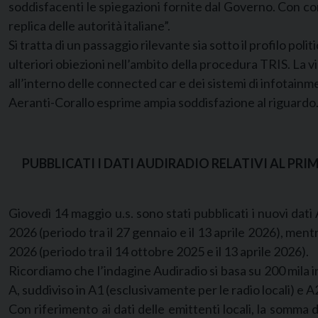
soddisfacenti le spiegazioni fornite dal Governo. Con 
replica delle autorità italiane”.
Si tratta di un passaggio rilevante sia sotto il profilo pol
ulteriori obiezioni nell’ambito della procedura TRIS. La 
all’interno delle connected car e dei sistemi di infotain
Aeranti-Corallo esprime ampia soddisfazione al riguardo
PUBBLICATI I DATI AUDIRADIO RELATIVI AL P
Giovedì 14 maggio u.s. sono stati pubblicati i nuovi dati Au
2026 (periodo tra il 27 gennaio e il 13 aprile 2026), ment
2026 (periodo tra il 14 ottobre 2025 e il 13 aprile 2026).
Ricordiamo che l’indagine Audiradio si basa su 200 mila in
A, suddiviso in A1 (esclusivamente per le radio locali) e A2 
Con riferimento ai dati delle emittenti locali, la somma d