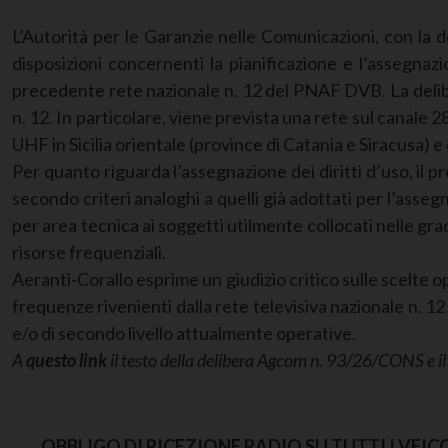
L’Autorità per le Garanzie nelle Comunicazioni, con la 
disposizioni concernenti la pianificazione e l’assegnazi
precedente rete nazionale n. 12 del PNAF DVB. La delibera
n. 12. In particolare, viene prevista una rete sul canale
UHF in Sicilia orientale (province di Catania e Siracusa) 
Per quanto riguarda l’assegnazione dei diritti d’uso, il
secondo criteri analoghi a quelli già adottati per l’asseg
per area tecnica ai soggetti utilmente collocati nelle gra
risorse frequenziali.
Aeranti-Corallo esprime un giudizio critico sulle scelte 
frequenze rivenienti dalla rete televisiva nazionale n. 12
e/o di secondo livello attualmente operative.
A
questo link
il testo della delibera Agcom n. 93/26/CONS e il 
OBBLIGO DI RICEZIONE RADIO SU TUTTI I VEI