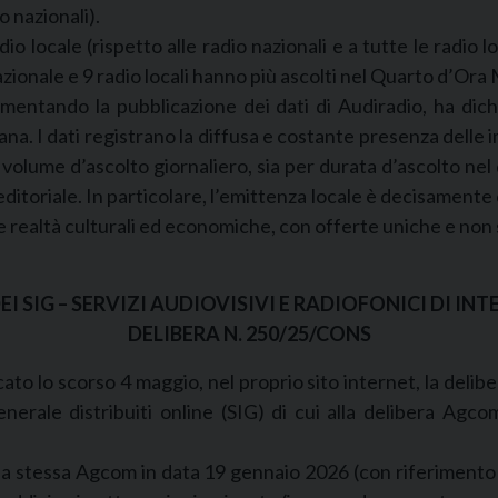
o nazionali).
io locale (rispetto alle radio nazionali e a tutte le radio loc
zionale e 9 radio locali hanno più ascolti nel Quarto d’Or
entando la pubblicazione dei dati di Audiradio, ha dichi
ana. I dati registrano la diffusa e costante presenza delle i
er volume d’ascolto giornaliero, sia per durata d’ascolto ne
ditoriale. In particolare, l’emittenza locale è decisamente 
 realtà culturali ed economiche, con offerte uniche e non so
 SIG – SERVIZI AUDIOVISIVI E RADIOFONICI DI INT
DELIBERA N. 250/25/CONS
ato lo scorso 4 maggio, nel proprio sito internet, la deli
e generale distribuiti online (SIG) di cui alla delibera A
alla stessa Agcom in data 19 gennaio 2026 (con riferimento 