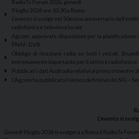
RadioTv Forum 2026, giovedì
9 luglio 2026 ore 10.30 a Roma.
L’evento si svolge nel 50esimo anniversario dell’emit
radiofonica e televisiva locale
Agcom: approvate disposizioni per la pianificazione e 
PNAF-DVB
Obbligo di ricezione radio su tutti i veicoli: Brux
estremamente importante per il settore radiofonico
Pubblicati i dati Audiradio relativi al primo trimestre
L’Agcom ha pubblicato l’elenco definitivo dei SIG – Ser
Ra
L’evento si svol
Giovedì 9 luglio 2026 si svolgerà a Roma il RadioTv Foru