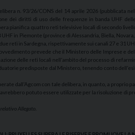
delibera n. 93/26/CONS del 14 aprile 2026 (pubblicata nel
one dei diritti di uso delle frequenze in banda UHF delle 
 pianifica quattro reti televisive locali di secondo livell
 28 UHF in Piemonte (province di Alessandria, Biella, Novara
e due reti in Sardegna, rispettivamente sui canali 27 e 31 UH
 provvedimento prevede che il Ministero delle Imprese e del
nazione delle reti locali nell’ambito del processo di refar
duatorie predisposte dal Ministero, tenendo conto dell’esigen
operate dall’Agcom con tale delibera, in quanto, a proprio p
 avrebbero potuto essere utilizzate per la risoluzione di pro
relativo Allegato.
COLI: BRUXELLES SUPERA LE RISERVE E PROMUOVE LA