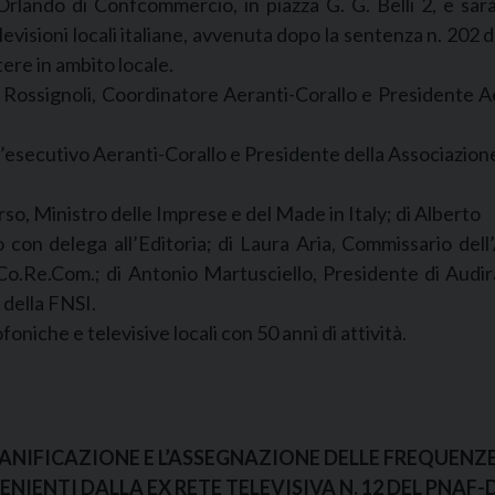
 Orlando di Confcommercio, in piazza G. G. Belli 2, e sarà 
evisioni locali italiane, avvenuta dopo la sentenza n. 202 
tere in ambito locale.
 Rossignoli, Coordinatore Aeranti-Corallo e Presidente Ae
’esecutivo Aeranti-Corallo e Presidente della Associazion
Urso, Ministro delle Imprese e del Made in Italy; di Alberto
o con delega all’Editoria; di Laura Aria, Commissario dell
.Re.Com.; di Antonio Martusciello, Presidente di Audirad
 della FNSI.
niche e televisive locali con 50 anni di attività.
ANIFICAZIONE E L’ASSEGNAZIONE DELLE FREQUENZE 
ENIENTI DALLA EX RETE TELEVISIVA N. 12 DEL PNAF-