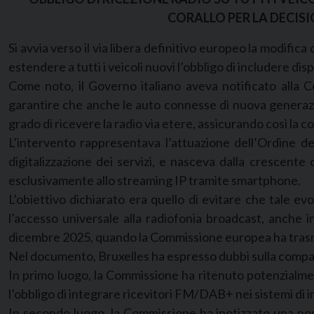
CORALLO PER LA DECIS
Si avvia verso il via libera definitivo europeo la modifica
estendere a tutti i veicoli nuovi l’obbligo di includere di
Come noto, il Governo italiano aveva notificato alla 
garantire che anche le auto connesse di nuova generazi
grado di ricevere la radio via etere, assicurando così la c
L’intervento rappresentava l’attuazione dell’Ordine d
digitalizzazione dei servizi, e nasceva dalla crescente d
esclusivamente allo streaming IP tramite smartphone.
L’obiettivo dichiarato era quello di evitare che tale ev
l’accesso universale alla radiofonia broadcast, anche i
dicembre 2025, quando la Commissione europea ha trasme
Nel documento, Bruxelles ha espresso dubbi sulla compatibil
In primo luogo, la Commissione ha ritenuto potenzialme
l’obbligo di integrare ricevitori FM/DAB+ nei sistemi di in
In secondo luogo, la Commissione ha ipotizzato una poss