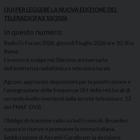
QUI PER LEGGERE LA NUOVA EDIZIONE DEL
TELERADIOFAX 10/2026
In questo numero:
RadioTv Forum 2026, giovedì 9 luglio 2026 ore 10.30 a
Roma.
L’evento si svolge nel 50esimo anniversario
dell’emittenza radiofonica e televisiva locale
Agcom: approvate disposizioni per la pianificazione e
l’assegnazione delle frequenze Uhf delle reti locali di
secondo livello rivenienti dalla ex rete televisiva n. 12
del PNAF-DVB
Obbligo di ricezione radio su tutti i veicoli: Bruxelles
supera le riserve e promuove la norma italiana.
Soddisfazione di Aeranti-Corallo per la decisione