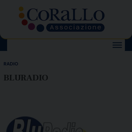
Skip
to
content
RADIO
BLURADIO