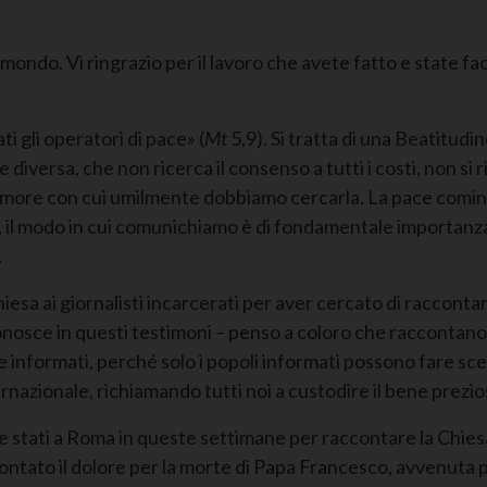
l mondo. Vi ringrazio per il lavoro che avete fatto e state 
 gli operatori di pace» (
Mt
5,9). Si tratta di una Beatitudi
iversa, che non ricerca il consenso a tutti i costi, non si r
’amore con cui umilmente dobbiamo cercarla. La pace cominci
nso, il modo in cui comunichiamo è di fondamentale importanz
.
hiesa ai giornalisti incarcerati per aver cercato di raccont
conosce in questi testimoni – penso a coloro che raccontano l
sere informati, perché solo i popoli informati possono fare sc
rnazionale, richiamando tutti noi a custodire il bene prezio
siete stati a Roma in queste settimane per raccontare la Chiesa
ontato il dolore per la morte di Papa Francesco, avvenuta 