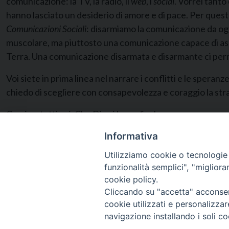
comunicazione: la TV, la radio, il
web
, i
social
. Vorrei tanto
hanno lasciato un desiderio di amore e di pace. Per quest
Comunicazioni Sociali
: disarmiamo la comunicazione da ogn
muscolare, ma piuttosto una comunicazione capace di asco
Terra. Una comunicazione disarmata e disarmante ci perm
Voi siete in prima linea nel narrare i conflitti e le speranz
chiedo di scegliere con consapevolezza e coraggio la str
Grazie a tutti voi. Che Dio vi benedica!
Informativa
Utilizziamo cookie o tecnologie s
funzionalità semplici", "miglior
cookie policy.
Cliccando su "accetta" acconsent
cookie utilizzati e personalizza
navigazione installando i soli co