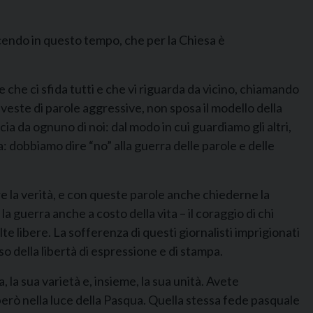
facendo in questo tempo, che per la Chiesa è
ne che ci sfida tutti e che vi riguarda da vicino, chiamando
iveste di parole aggressive, non sposa il modello della
a da ognuno di noi: dal modo in cui guardiamo gli altri,
a: dobbiamo dire “no” alla guerra delle parole e delle
are la verità, e con queste parole anche chiederne la
a guerra anche a costo della vita – il coraggio di chi
elte libere. La sofferenza di questi giornalisti imprigionati
so della libertà di espressione e di stampa.
, la sua varietà e, insieme, la sua unità. Avete
però nella luce della Pasqua. Quella stessa fede pasquale