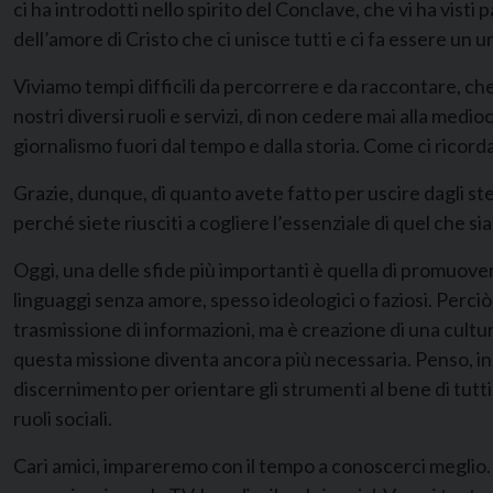
ci ha introdotti nello spirito del Conclave, che vi ha vist
dell’amore di Cristo che ci unisce tutti e ci fa essere un
Viviamo tempi difficili da percorrere e da raccontare, ch
nostri diversi ruoli e servizi, di non cedere mai alla med
giornalismo fuori dal tempo e dalla storia. Come ci ricor
Grazie, dunque, di quanto avete fatto per uscire dagli ster
perché siete riusciti a cogliere l’essenziale di quel che 
Oggi, una delle sfide più importanti è quella di promuover
linguaggi senza amore, spesso ideologici o faziosi. Perciò,
trasmissione di informazioni, ma è creazione di una cultur
questa missione diventa ancora più necessaria. Penso, in p
discernimento per orientare gli strumenti al bene di tutti
ruoli sociali.
Cari amici, impareremo con il tempo a conoscerci meglio. 