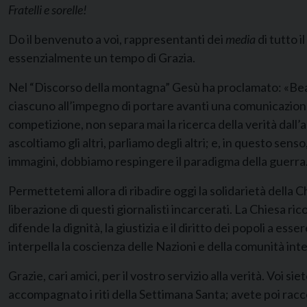
Fratelli e sorelle!
Do il benvenuto a voi, rappresentanti dei
media
di tutto i
essenzialmente un tempo di Grazia.
Nel “Discorso della montagna” Gesù ha proclamato: «Beati
ciascuno all’impegno di portare avanti una comunicazione d
competizione, non separa mai la ricerca della verità dall
ascoltiamo gli altri, parliamo degli altri; e, in questo se
immagini, dobbiamo respingere il paradigma della guerra
Permettetemi allora di ribadire oggi la solidarietà della C
liberazione di questi giornalisti incarcerati. La Chiesa ri
difende la dignità, la giustizia e il diritto dei popoli a es
interpella la coscienza delle Nazioni e della comunità inte
Grazie, cari amici, per il vostro servizio alla verità. Voi 
accompagnato i riti della Settimana Santa; avete poi racc