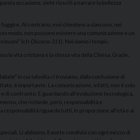
questa occasione, siete riusciti a narrare la bellezza
fuggire. Al contrario, essi chiedono a ciascuno, nei
o stesso modo, non possono esistere una comunicazione e un
no buoni” (cfr
Discorso 311
). Noi siamo i tempi».
 la vita cristiana e la stessa vita della Chiesa. Grazie,
bele” in cui talvolta ci troviamo, dalla confusione di
dottate, è importante. La comunicazione, infatti, non è solo
go e di confronto. E guardando all’evoluzione tecnologica,
immenso, che richiede, però, responsabilità e
responsabilità riguarda tutti, in proporzione all’età e ai
eciali. Li abbiamo, li avete condivisi con ogni mezzo di