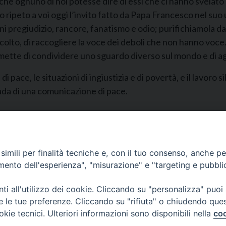
 che ognuno di noi potesse dire di essi che ci hanno svelato 
o ripeto a voi oggi l’invito fatto da Papa Francesco nel su
i pregiudizio, rancore, fanatismo e odio; purifichiamola d
lto, di raccogliere la voce dei deboli che non hanno voce
ette di condividere uno sguardo diverso sul mondo e di ag
e di pace, le situazioni di ingiustizia e di povertà, e il lavor
ada di una comunicazione di pace.
imili per finalità tecniche e, con il tuo consenso, anche per 
amento dell'esperienza", "misurazione" e "targeting e pubbli
i all'utilizzo dei cookie. Cliccando su "personalizza" puoi
re le tue preferenze. Cliccando su "rifiuta" o chiudendo que
CONTATTI
okie tecnici. Ulteriori informazioni sono disponibili nella
coo