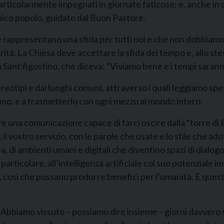
i particolarmente impegnati in giornate faticose; e, anche in 
 unico popolo, guidato dal Buon Pastore.
e rappresentano una sfida per tutti noi e che non dobbiamo 
iocrità. La Chiesa deve accettare la sfida del tempo e, all
da Sant’Agostino, che diceva: “Viviamo bene e i tempi saran
eotipi e dai luoghi comuni, attraverso i quali leggiamo spesso
siamo, e a trasmetterlo con ogni mezzo al mondo intero.
e una comunicazione capace di farci uscire dalla “torre di Ba
 il vostro servizio, con le parole che usate e lo stile che a
a, di ambienti umani e digitali che diventino spazi di dialo
articolare, all’intelligenza artificiale col suo potenziale 
, così che possano produrre benefici per l’umanità. E questa 
Abbiamo vissuto – possiamo dire insieme – giorni davvero sp