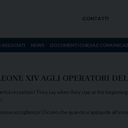
CONTATTI
I ASSOCIATI
NEWS
DOCUMENTI CHIESA E COMUNICA
LEONE XIV AGLI OPERATORI D
ful reception! They say when they clap at the beginning i
h!
issima accoglienza! Dicono che quando si applaude all’inizio