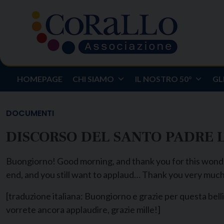
Skip
to
content
HOMEPAGE
CHI SIAMO
IL NOSTRO 50°
GL
DOCUMENTI
DISCORSO DEL SANTO PADRE 
Buongiorno! Good morning, and thank you for this wonder
end, and you still want to applaud… Thank you very muc
[traduzione italiana: Buongiorno e grazie per questa bell
vorrete ancora applaudire, grazie mille!]