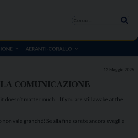
Ricerca
per:
ZIONE
AERANTI-CORALLO
12 Maggio 2025
ELLA COMUNICAZIONE
t doesn’t matter much… If you are still awake at the
 non vale granché! Se alla fine sarete ancora svegli e