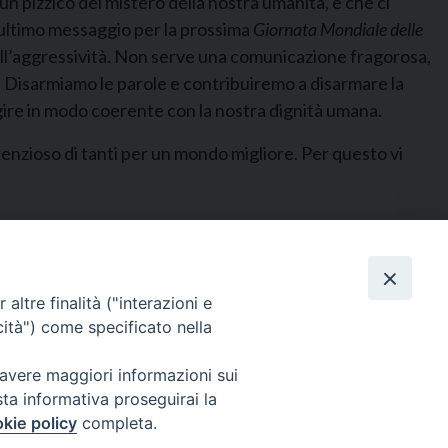
un pizzico del mistero della nostra umanità, e che ci
o ultimo messaggio per la prossima
Giornata Mondiale delle
all’aggressività. Non serve una comunicazione fragorosa,
. Disarmiamo le parole e contribuiremo a disarmare la
ire in modo coerente con la nostra dignità umana.
o silenzioso di tanti per un mondo migliore. Per questo vi
altre finalità ("interazioni e
cità") come specificato nella
 avere maggiori informazioni sui
sta informativa proseguirai la
kie policy
completa.