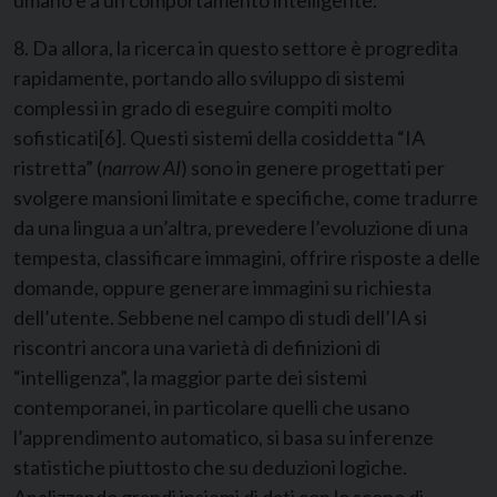
umano e a un comportamento intelligente.
8. Da allora, la ricerca in questo settore è progredita
rapidamente, portando allo sviluppo di sistemi
complessi in grado di eseguire compiti molto
sofisticati
[6]
. Questi sistemi della cosiddetta “IA
ristretta” (
narrow AI
) sono in genere progettati per
svolgere mansioni limitate e specifiche, come tradurre
da una lingua a un’altra, prevedere l’evoluzione di una
tempesta, classificare immagini, offrire risposte a delle
domande, oppure generare immagini su richiesta
dell’utente. Sebbene nel campo di studi dell’IA si
riscontri ancora una varietà di definizioni di
“intelligenza”, la maggior parte dei sistemi
contemporanei, in particolare quelli che usano
l’apprendimento automatico, si basa su inferenze
statistiche piuttosto che su deduzioni logiche.