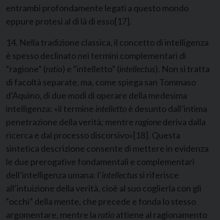
entrambi profondamente legati a questo mondo
eppure protesi al di là di esso
[17]
.
14. Nella tradizione classica, il concetto di intelligenza
è spesso declinato nei termini complementari di
“ragione” (
ratio
) e “intelletto” (
intellectus
). Non si tratta
di facoltà separate, ma, come spiega san Tommaso
d’Aquino, di due modi di operare della medesima
intelligenza: «il termine
intelletto
è desunto dall’intima
penetrazione della verità; mentre
ragione
deriva dalla
ricerca e dal processo discorsivo»
[18]
. Questa
sintetica descrizione consente di mettere in evidenza
le due prerogative fondamentali e complementari
dell’intelligenza umana: l’
intellectus
si riferisce
all’intuizione della verità, cioè al suo coglierla con gli
“occhi” della mente, che precede e fonda lo stesso
argomentare, mentre la
ratio
attiene al ragionamento