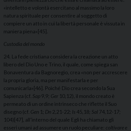
«intelletto e volontà esercitano al massimo la loro
natura spirituale per consentire al soggetto di
compiere un atto in cui la libertà personale è vissuta in
maniera piena»
[45]
.
Custodia del mondo
24. La fede cristiana considera la creazione un atto
libero del Dio Uno e Trino, il quale, come spiega san
Bonaventura da Bagnoregio, crea «non per accrescere
la propria gloria, ma per manifestarla e per
comunicarla»
[46]
. Poiché Dio crea secondo la Sua
Sapienza (cf.
Sap
9,9;
Ger
10,12), il mondo creato è
permeato di un ordine intrinseco che riflette il Suo
disegno (cf.
Gen
1;
Dn
2,21-22;
Is
45,18;
Sal
74,12-17;
104)
[47]
, all’interno del quale Egli ha chiamato gli
esseri umani ad assumere un ruolo peculiare:
coltivare e