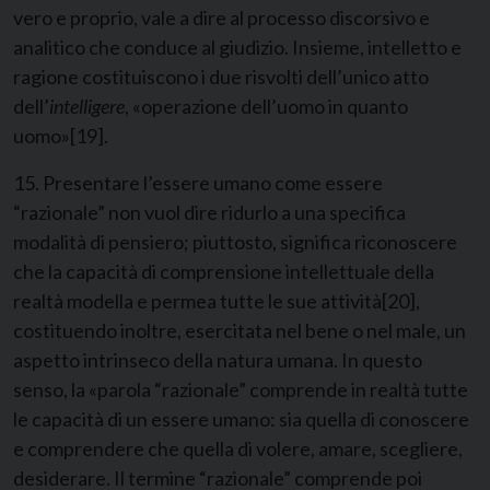
vero e proprio, vale a dire al processo discorsivo e
analitico che conduce al giudizio. Insieme, intelletto e
ragione costituiscono i due risvolti dell’unico atto
dell’
intelligere
, «operazione dell’uomo in quanto
uomo»
[19]
.
15. Presentare l’essere umano come essere
“razionale” non vuol dire ridurlo a una specifica
modalità di pensiero; piuttosto, significa riconoscere
che la capacità di comprensione intellettuale della
realtà modella e permea tutte le sue attività
[20]
,
costituendo inoltre, esercitata nel bene o nel male, un
aspetto intrinseco della natura umana. In questo
senso, la «parola “razionale” comprende in realtà tutte
le capacità di un essere umano: sia quella di conoscere
e comprendere che quella di volere, amare, scegliere,
desiderare. Il termine “razionale” comprende poi