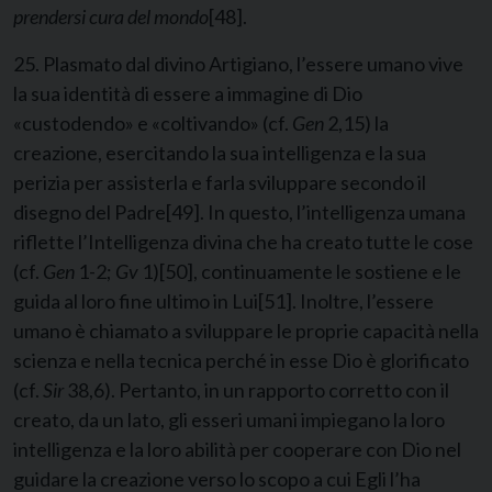
prendersi cura del mondo
[48]
.
25. Plasmato dal divino Artigiano, l’essere umano vive
la sua identità di essere a immagine di Dio
«custodendo» e «coltivando» (cf.
Gen
2,15) la
creazione, esercitando la sua intelligenza e la sua
perizia per assisterla e farla sviluppare secondo il
disegno del Padre
[49]
. In questo, l’intelligenza umana
riflette l’Intelligenza divina che ha creato tutte le cose
(cf.
Gen
1-2;
Gv
1)
[50]
, continuamente le sostiene e le
guida al loro fine ultimo in Lui
[51]
. Inoltre, l’essere
umano è chiamato a sviluppare le proprie capacità nella
scienza e nella tecnica perché in esse Dio è glorificato
(cf.
Sir
38,6). Pertanto, in un rapporto corretto con il
creato, da un lato, gli esseri umani impiegano la loro
intelligenza e la loro abilità per cooperare con Dio nel
guidare la creazione verso lo scopo a cui Egli l’ha