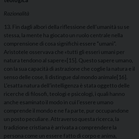
teologica
Razionalità
13. Fin dagli albori della riflessione dell’umanità su se
stessa, la mente ha giocato un ruolo centrale nella
comprensione di cosa significhi essere “umani”.
Aristotele osservava che «tutti gli esseri umani per
natura tendono al sapere»
[15]
. Questo sapere umano,
con la sua capacità di astrazione che coglie la natura e il
senso delle cose, li distingue dal mondo animale
[16]
.
L’esatta natura dell’intelligenza è stata oggetto delle
ricerche di filosofi, teologi e psicologi, i quali hanno
anche esaminato il modo in cui l’essere umano
comprende il mondo e ne fa parte, pur occupandone
un posto peculiare. Attraverso questa ricerca, la
tradizione cristiana è arrivata a comprendere la
persona come un essere fatto di corpo e anima,