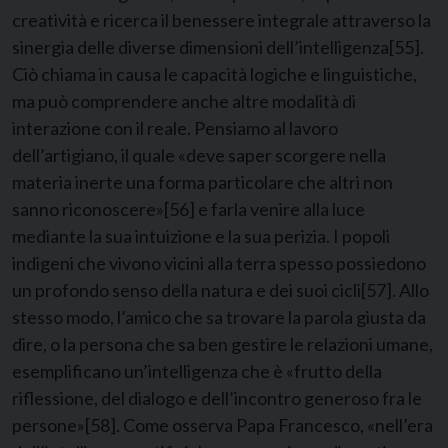
creatività e ricerca il benessere integrale attraverso la
sinergia delle diverse dimensioni dell’intelligenza
[55]
.
Ciò chiama in causa le capacità logiche e linguistiche,
ma può comprendere anche altre modalità di
interazione con il reale. Pensiamo al lavoro
dell’artigiano, il quale «deve saper scorgere nella
materia inerte una forma particolare che altri non
sanno riconoscere»
[56]
e farla venire alla luce
mediante la sua intuizione e la sua perizia. I popoli
indigeni che vivono vicini alla terra spesso possiedono
un profondo senso della natura e dei suoi cicli
[57]
. Allo
stesso modo, l’amico che sa trovare la parola giusta da
dire, o la persona che sa ben gestire le relazioni umane,
esemplificano un’intelligenza che è «frutto della
riflessione, del dialogo e dell’incontro generoso fra le
persone»
[58]
. Come osserva Papa Francesco, «nell’era