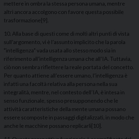
mettere in ombra la stessa persona umana, mentre
altri ancora accolgono con favore questa possibile
trasformazione
[9]
.
10. Alla base di questi come di molti altri punti di vista
sull’argomento, vi è l’assunto implicito che la parola
“intelligenza” vada usata allo stesso modo sia in
riferimento all’intelligenza umana che all’IA. Tuttavia,
ciò non sembra riflettere la reale portata del concetto.
Per quanto attiene all’essere umano, l’intelligenza è
infatti una facoltà relativa alla persona nella sua
integralità, mentre, nel contesto dell’IA, è intesa in
senso funzionale, spesso presupponendo che le
attività caratteristiche della mente umana possano
essere scomposte in passaggi digitalizzati, in modo che
anche le macchine possano replicarli
[10]
.