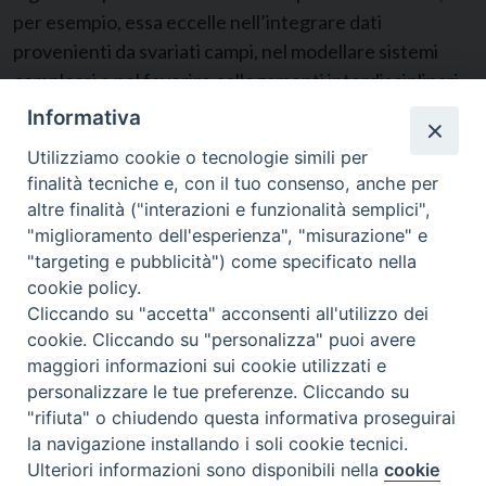
per esempio, essa eccelle nell’integrare dati
provenienti da svariati campi, nel modellare sistemi
complessi e nel favorire collegamenti interdisciplinari.
In questo modo, essa potrebbe facilitare la
Informativa
collaborazione tra esperti per risolvere problemi la cui
Utilizziamo cookie o tecnologie simili per
complessità è tale che «non si possono affrontare a
finalità tecniche e, con il tuo consenso, anche per
partire da un solo punto di vista o da un solo tipo di
altre finalità ("interazioni e funzionalità semplici",
interessi»
[64]
.
"miglioramento dell'esperienza", "misurazione" e
"targeting e pubblicità") come specificato nella
31. Tuttavia, anche se l’IA elabora e simula alcune
cookie policy.
espressioni dell’intelligenza, essa rimane
Cliccando su "accetta" acconsenti all'utilizzo dei
fondamentalmente confinata in un ambito logico-
cookie. Cliccando su "personalizza" puoi avere
matematico, il quale le impone alcune limitazioni
maggiori informazioni sui cookie utilizzati e
intrinseche. Mentre l’intelligenza umana
personalizzare le tue preferenze. Cliccando su
"rifiuta" o chiudendo questa informativa proseguirai
continuamente si sviluppa in modo organico nel corso
la navigazione installando i soli cookie tecnici.
della crescita fisica e psicologica della persona ed è
Preferenze Cookie
Ulteriori informazioni sono disponibili nella
cookie
plasmata da una miriade di esperienze vissute nella