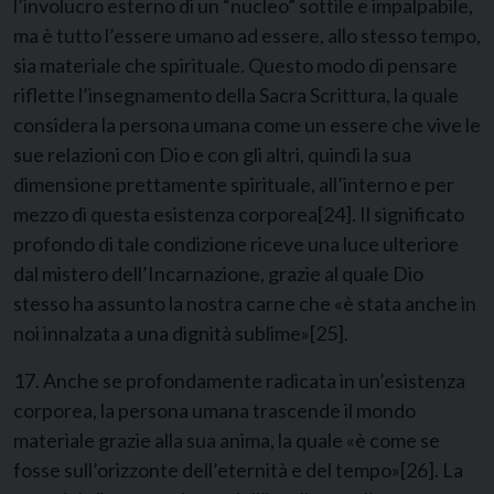
l’involucro esterno di un “nucleo” sottile e impalpabile,
ma è tutto l’essere umano ad essere, allo stesso tempo,
sia materiale che spirituale. Questo modo di pensare
riflette l’insegnamento della Sacra Scrittura, la quale
considera la persona umana come un essere che vive le
sue relazioni con Dio e con gli altri, quindi la sua
dimensione prettamente spirituale, all’interno e per
mezzo di questa esistenza corporea
[24]
. Il significato
profondo di tale condizione riceve una luce ulteriore
dal mistero dell’Incarnazione, grazie al quale Dio
stesso ha assunto la nostra carne che «è stata anche in
noi innalzata a una dignità sublime»
[25]
.
17. Anche se profondamente radicata in un’esistenza
corporea, la persona umana trascende il mondo
materiale grazie alla sua anima, la quale «è come se
fosse sull’orizzonte dell’eternità e del tempo»
[26]
. La