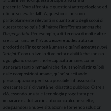
3. È all’interno di questa prospettiva che la
presente
Nota
affronta le questioni antropologiche ed
etiche sollevate dall’IA, questioni che sono
particolarmente rilevanti in quanto uno degli scopi di
questa tecnologia è
di imitare l’intelligenza umana che
l’ha progettata
. Per esempio, a differenza di molte altre
creazioni umane, l’IA può essere addestrata sui
prodotti dell’ingegnosità umana e quindi
generare nuovi
“artefatti”
con un livello di velocità e abilità che spesso
uguagliano o superano le capacità umane, come
generare testi o immagini che risultano indistinguibili
dalle composizioni umane, quindi suscitando
preoccupazione per il suo possibile influsso sulla
crescente crisi di verità nel dibattito pubblico. Oltre a
ciò, essendo una tale tecnologia progettata per
imparare e adottare in autonomia alcune scelte,
adeguandosi a nuove situazioni e fornendo soluzioni