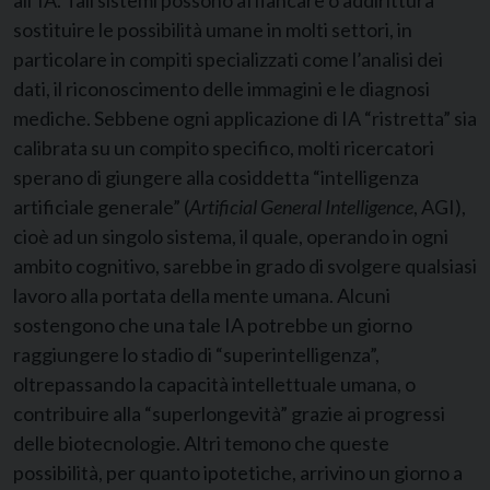
all’IA. Tali sistemi possono affiancare o addirittura
sostituire le possibilità umane in molti settori, in
particolare in compiti specializzati come l’analisi dei
dati, il riconoscimento delle immagini e le diagnosi
mediche. Sebbene ogni applicazione di IA “ristretta” sia
calibrata su un compito specifico, molti ricercatori
sperano di giungere alla cosiddetta “intelligenza
artificiale generale” (
Artificial General Intelligence
, AGI),
cioè ad un singolo sistema, il quale, operando in ogni
ambito cognitivo, sarebbe in grado di svolgere qualsiasi
lavoro alla portata della mente umana. Alcuni
sostengono che una tale IA potrebbe un giorno
raggiungere lo stadio di “superintelligenza”,
oltrepassando la capacità intellettuale umana, o
contribuire alla “superlongevità” grazie ai progressi
delle biotecnologie. Altri temono che queste
possibilità, per quanto ipotetiche, arrivino un giorno a