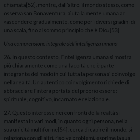
chiamata
[52]
, mentre, dall’altro, il mondo stesso, come
osserva san Bonaventura, aiuta la mente umana ad
«ascendere gradualmente, come per i diversi gradini di
una scala, fino al sommo principio che è Dio»
[53]
.
Una comprensione integrale dell’intelligenza umana
26. In questo contesto, l’intelligenza umana si mostra
più chiaramente come una facoltà che è parte
integrante del modo in cui tutta la persona si coinvolge
nella realtà. Un autentico coinvolgimento richiede di
abbracciare l’intera portata del proprio essere:
spirituale, cognitivo, incarnato e relazionale.
27. Questo interesse nei confronti della realtà si
manifesta in vari modi, in quanto ogni persona, nella
sua unicità multiforme
[54]
, cerca di capire il mondo, si
relaziona con gli altri, risolve problemi, esprime la sua