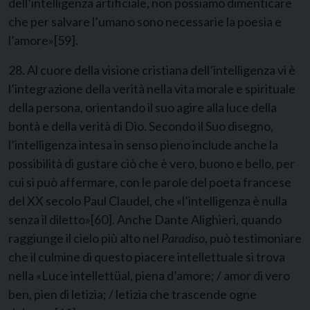
dell’intelligenza artificiale, non possiamo dimenticare
che per salvare l’umano sono necessarie
la poesia e
l’amore»
[59]
.
28. Al cuore della visione cristiana dell’intelligenza vi è
l’integrazione della verità nella vita morale e spirituale
della persona, orientando il suo agire alla luce della
bontà e della verità di Dio. Secondo il Suo disegno,
l’intelligenza intesa in senso pieno include anche la
possibilità di gustare ciò che è vero, buono e bello, per
cui si può affermare, con le parole del poeta francese
del XX secolo Paul Claudel, che «l’intelligenza è nulla
senza il diletto»
[60]
. Anche Dante Alighieri, quando
raggiunge il cielo più alto nel
Paradiso
, può testimoniare
che il culmine di questo piacere intellettuale si trova
nella «Luce intellettüal, piena d’amore; / amor di vero
ben, pien di letizia; / letizia che trascende ogne