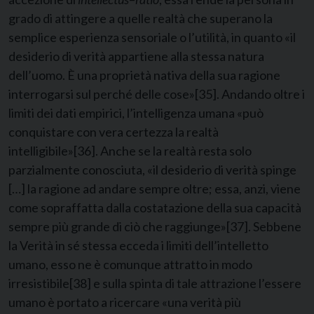
grado di attingere a quelle realtà che superano la
semplice esperienza sensoriale o l’utilità, in quanto «il
desiderio di verità appartiene alla stessa natura
dell’uomo. È una proprietà nativa della sua ragione
interrogarsi sul perché delle cose»
[35]
. Andando oltre i
limiti dei dati empirici, l’intelligenza umana «può
conquistare con vera certezza la realtà
intelligibile»
[36]
. Anche se la realtà resta solo
parzialmente conosciuta, «il desiderio di verità spinge
[…] la ragione ad andare sempre oltre; essa, anzi, viene
come sopraffatta dalla costatazione della sua capacità
sempre più grande di ciò che raggiunge»
[37]
. Sebbene
la Verità in sé stessa ecceda i limiti dell’intelletto
umano, esso ne è comunque attratto in modo
irresistibile
[38]
e sulla spinta di tale attrazione l’essere
umano è portato a ricercare «una verità più