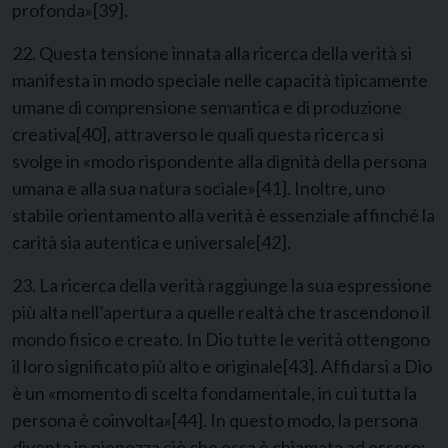
profonda»
[39]
.
22. Questa tensione innata alla ricerca della verità si
manifesta in modo speciale nelle capacità tipicamente
umane di comprensione semantica e di produzione
creativa
[40]
, attraverso le quali questa ricerca si
svolge in «modo rispondente alla dignità della persona
umana e alla sua natura sociale»
[41]
. Inoltre, uno
stabile orientamento alla verità è essenziale affinché la
carità sia autentica e universale
[42]
.
23. La ricerca della verità raggiunge la sua espressione
più alta nell’apertura a quelle realtà che trascendono il
mondo fisico e creato. In Dio tutte le verità ottengono
il loro significato più alto e originale
[43]
. Affidarsi a Dio
è un «momento di scelta fondamentale, in cui tutta la
persona è coinvolta»
[44]
. In questo modo, la persona
diventa in pienezza ciò che essa è chiamata ad essere: