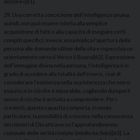
dolzore»
[61]
.
29. Una corretta concezione dell’intelligenza umana,
quindi, non può essere ridotta alla semplice
acquisizione di fatti o alla capacità di eseguire certi
compiti specifici; invece, essa implica l’apertura della
persona alle domande ultime della vita e rispecchia un
orientamento verso il Vero e il Buono
[62]
. Espressione
dell’immagine divina nella persona, l’intelligenza è in
grado di accedere alla totalità dell’essere, cioè di
considerare l’esistenza nella sua interezza che non si
esaurisce in ciò che è misurabile, cogliendo dunque il
senso di ciò che è arrivata a comprendere. Per i
credenti, questa capacità comporta, in modo
particolare, la possibilità di crescere nella conoscenza
dei misteri di Dio attraverso l’approfondimento
razionale delle verità rivelate (
intellectus fidei
)
[63]
. La