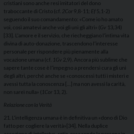
cristiani sono anche resi imitatori del dono
traboccante di Cristo (cf.
2Cor
9,8-11;
Ef
5,1-2)
seguendo il suo comandamento: «Come io ho amato
voi, così amatevi anche voi gli uni gli altri» (
Gv
13,34)
[33]
. L’amore e il servizio, che riecheggiano l’intima vita
divina di auto-donazione, trascendono l’interesse
personale per rispondere più pienamente alla
vocazione umana (cf.
1Gv
2,9). Ancora più sublime che
sapere tante cose è l’impegno a prendersi cura gli uni
degli altri, perché anche se «conoscessi tutti i misteri e
avessi tutta la conoscenza […] ma non avessi la carità,
non sarei nulla» (
1Cor
13, 2).
Relazione con la Verità
21. L’intelligenza umana è in definitiva un «dono di Dio
fatto per cogliere la verità»
[34]
. Nella duplice
accezione di
intellectus
–
ratio
, essa rende la persona in