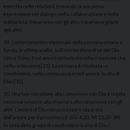
esercita nelle relazioni, trovando la sua piena
espressione nel dialogo, nella collaborazione e nella
solidarietà. Impariamo con gli altri, impariamo grazie
agli altri.
19. L’orientamento relazionale della persona umana si
fonda, in ultima analisi, sull’eterno dono di sé del Dio
Uno e Trino, il cui amore si rivela sia nella creazione che
nella redenzione
[31]
. La persona è chiamata «a
condividere, nella conoscenza e nell’amore, la vita di
Dio»
[32]
.
20. Una tale vocazione alla comunione con Dio è legata
necessariamente alla chiamata alla comunione con gli
altri. L’amore di Dio non può essere separato
dall’amore per il prossimo (cf.
1Gv
4,20;
Mt
22,37-39).
In virtù della grazia di condividere la vita di Dio, i