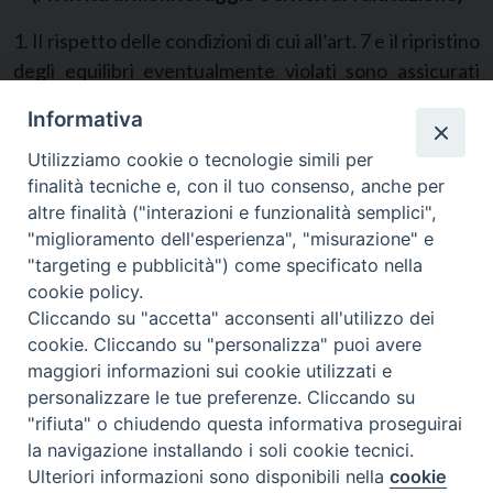
1. Il rispetto delle condizioni di cui all’art. 7 e il ripristino
degli equilibri eventualmente violati sono assicurati
anche d’ufficio dall’Autorità per le garanzie nelle
Informativa
comunicazioni che persegue le relative violazioni
secondo quanto previsto dalle norme vigenti e dal
Utilizziamo cookie o tecnologie simili per
finalità tecniche e, con il tuo consenso, anche per
presente provvedimento.
altre finalità ("interazioni e funzionalità semplici",
2. Al fine di accertare il rispetto dei principi a tutela del
"miglioramento dell'esperienza", "misurazione" e
pluralismo l’Autorità effettua la vigilanza sulle reti
"targeting e pubblicità") come specificato nella
televisive nazionali attraverso il monitoraggio di
cookie policy.
ciascuna testata. anche in relazione alla collocazione
Cliccando su "accetta" acconsenti all'utilizzo dei
delle trasmissioni nelle diverse fasce orarie del
cookie. Cliccando su "personalizza" puoi avere
palinsesto.
maggiori informazioni sui cookie utilizzati e
3. I direttori responsabili dei notiziari sono tenuti ad
personalizzare le tue preferenze. Cliccando su
"rifiuta" o chiudendo questa informativa proseguirai
acquisire ogni settimana dall’Autorità, che ne assicura
la navigazione installando i soli cookie tecnici.
la trasmissione, i dati del monitoraggio del pluralismo
Preferenze Cookie
Ulteriori informazioni sono disponibili nella
cookie
relativi alla testata diretta e a riequilibrare