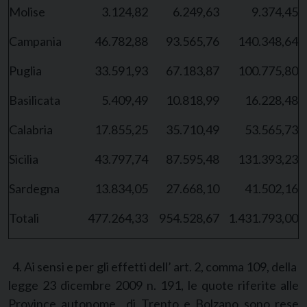
Molise
3.124,82
6.249,63
9.374,45
Campania
46.782,88
93.565,76
140.348,64
Puglia
33.591,93
67.183,87
100.775,80
Basilicata
5.409,49
10.818,99
16.228,48
Calabria
17.855,25
35.710,49
53.565,73
Sicilia
43.797,74
87.595,48
131.393,23
Sardegna
13.834,05
27.668,10
41.502,16
Totali
477.264,33
954.528,67
1.431.793,00
4. Ai sensi e per gli effetti dell’ art. 2, comma 109, della
legge 23 dicembre 2009 n. 191, le quote riferite alle
Province autonome di Trento e Bolzano sono rese