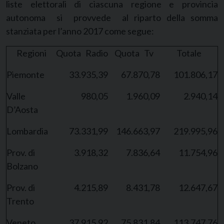
liste elettorali di ciascuna regione e provincia
autonoma si provvede al riparto della somma
stanziata per l’anno 2017 come segue:
Regioni
Quota Radio
Quota Tv
Totale
Piemonte
33.935,39
67.870,78
101.806,17
Valle
980,05
1.960,09
2.940,14
D’Aosta
Lombardia
73.331,99
146.663,97
219.995,96
Prov. di
3.918,32
7.836,64
11.754,96
Bolzano
Prov. di
4.215,89
8.431,78
12.647,67
Trento
Veneto
37.915,92
75.831,84
113.747,76