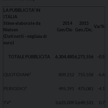
LA PUBBLICITA’ IN
ITALIA
Stime elaborate da
2014
2015
Var%
Nielsen
Gen/Dic
Gen./Dic.
(Dati netti – migliaia di
euro)
TOTALE PUBBLICITA
6,304,480
6,271,556
-0.5
QUOTIDIANI¹
809,212
755,558
-6.6
PERIODICI¹
495,191
475,081
-4.1
TV²
3,625,009
3,649,531
0.7