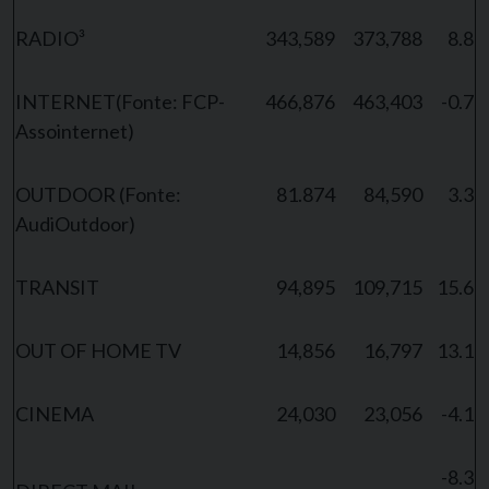
RADIO³
343,589
373,788
8.8
INTERNET(Fonte: FCP-
466,876
463,403
-0.7
Assointernet)
OUTDOOR (Fonte:
81.874
84,590
3.3
AudiOutdoor)
TRANSIT
94,895
109,715
15.6
OUT OF HOME TV
14,856
16,797
13.1
CINEMA
24,030
23,056
-4.1
-8.3