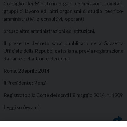
Consiglio dei Ministri in organi, commissioni, comitati,
gruppi di lavoro ed altri organismi di studio tecnico-
amministrativi e consultivi, operanti
presso altre amministrazioni ed istituzioni.
Il presente decreto sara’ pubblicato nella Gazzetta
Ufficiale della Repubblica italiana, previa registrazione
da parte della Corte dei conti.
Roma, 23 aprile 2014
Il Presidente: Renzi
Registrato alla Corte dei conti l’8 maggio 2014, n. 1209
Leggi su Aeranti