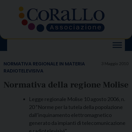
Skip
to
content
NORMATIVA REGIONALE IN MATERIA
3 Maggio 2010
RADIOTELEVISIVA
Normativa della regione Molise
Legge regionale Molise 10 agosto 2006, n.
20 “Norme per la tutela della popolazione
dall’inquinamento elettromagnetico
generato da impianti di telecomunicazione
e radiotelevisivi”