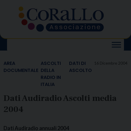
Skip
to
content
AREA
ASCOLTI
DATI DI
16 Dicembre 2004
DOCUMENTALE
DELLA
ASCOLTO
RADIO IN
ITALIA
Dati Audiradio Ascolti media
2004
Dati Audiradio
annuali
2004