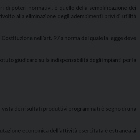
ri di poteri normativi, è quello della semplificazione dei
olto alla eliminazione degli adempimenti privi di utilità
la Costituzione nell’art. 97 a norma del quale la legge deve
otuto giudicare sulla indispensabilità degli impianti per la
 vista dei risultati produttivi programmati è segno di una
lutazione economica dell’attività esercitata è estranea ai