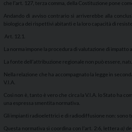
che l’art. 127, terza comma, della Costituzione pone come 
Andando di avviso contrario si arriverebbe alla conclu
biologica dei rispettivi abitanti e la loro capacità di resist
Art. 12.1.
La norma impone la procedura di valutazione di impatto amb
La fonte dell’attribuzione regionale non può essere, nat
Nella relazione che ha accompagnato la legge in seconda l
V.I.A.
Così non è, tanto è vero che circa la V.I.A. lo Stato ha 
una espressa smentita normativa.
Gli impianti radioelettrici e di radiodiffusione non: sono t
Questa normativa si coordina con l’art. 2:6, lettera
a)
de