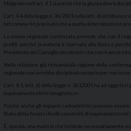
Malgrado nell’art. 4.1 si precisi che la giunta dovrà disci
L’art. 4.4 della legge n. 36/2001 nella lett. d) attribuisce 
nel comma 4 è precisato che a quella determinazione prov
La norma regionale contestata prevede che con il regola
profili: perché la materia è riservata allo Stato e perc
Presidente del Consiglio dei ministri che non è ancora i
Nella relazione già richiamatala ragione della conferma 
regionale non avrebbe disciplinato proprio per non incor
L’art. 4.1, lett. d) della legge n. 3612001 ha ad oggetto i 
inquinamento elettromagnetico».
Poiché anche gli impianti radioelettrici possono essere
Stato abbia fissato i livelli consentiti di inquinamento ed i
È, questa, una materia che richiede necessariamente una 