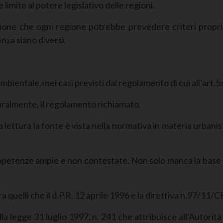
limite al potere legislativo delle regioni.
sione che ogni regione potrebbe prevedere criteri propr
enza siano diversi.
ientale,«nei casi previsti dal regolamento di cui all’art.5»
uralmente, il regolamento richiamato.
ettura la fonte è vista nella normativa in materia urbanis
competenze ampie e non contestate. Non solo manca la base 
ra quelli che il d.P.R. 12 aprile 1996 e la direttiva n.97/11
lla legge 31 luglio 1997, n. 241 che attribuisce all’Autori