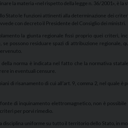
plinare la materia «nel rispetto della legge n. 36/2001», è l
allo Stato le funzioni attinenti alla determinazione dei criteri
vede con decreto il Presidente del Consiglio dei ministri.
mento la giunta regionale fissi proprio quei criteri, inc
hé, se possono residuare spazi di attribuzione regionale, 
ntervenuto.
della norma è indicata nel fatto che la normativa statale 
rere in eventuali censure.
piani di risanamento di cui all’art. 9, comma 2, nel quale è p
 fonte di inquinamento elettromagnetico, non è possibile 
 criteri per porvi rimedio.
disciplina uniforme su tutto il territorio dello Stato, in 