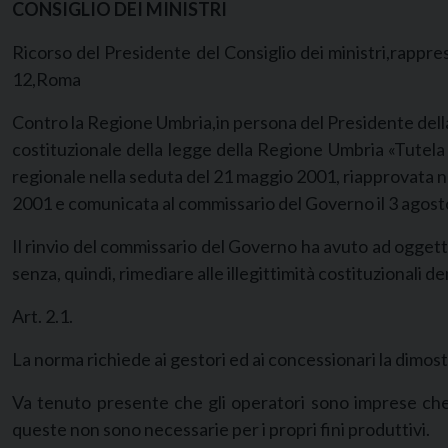
CONSIGLIO DEI MINISTRI
Ricorso del Presidente del Consiglio dei ministri,rappres
12,Roma
Contro la Regione Umbria,in persona del Presidente della g
costituzionale della legge della Regione Umbria «Tutela 
regionale nella seduta del 21 maggio 2001, riapprovata ne
2001 e comunicata al commissario del Governo il 3 agost
Il rinvio del commissario del Governo ha avuto ad oggetto, tr
senza, quindi, rimediare alle illegittimità costituzionali 
Art. 2.1.
La norma richiede ai gestori ed ai concessionari la dimostra
Va tenuto presente che gli operatori sono imprese che 
queste non sono necessarie per i propri fini produttivi.