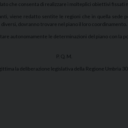
lato che consenta di realizzare i molteplici obiettivi fissati
ianti, viene redatto sentite le regioni che in quella sede
he diversi, dovranno trovare nel piano il loro coordinamento.
utare autonomamente le determinazioni del piano con la po
P. Q. M.
ttima la deliberazione legislativa della Regione Umbria 30 lug