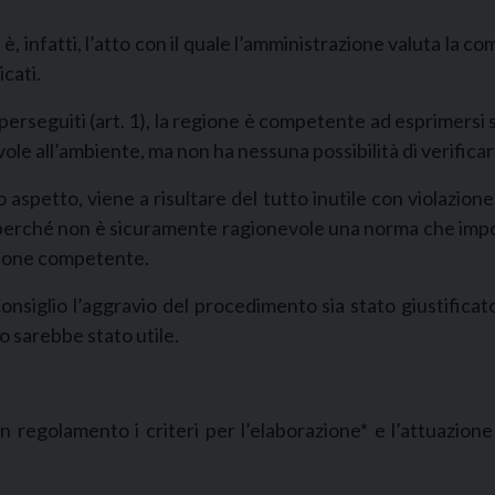
fatti, l’atto con il quale l’amministrazione valuta la compat
cati.
erseguiti (art. 1), la regione è competente ad esprimersi sul
vole all’ambiente, ma non ha nessuna possibilità di verificar
petto, viene a risultare del tutto inutile con violazione, 
perché non è sicuramente ragionevole una norma che impo
azione competente.
 Consiglio l’aggravio del procedimento sia stato giustific
o sarebbe stato utile.
on regolamento i criteri per l’elaborazione* e l’attuazione 