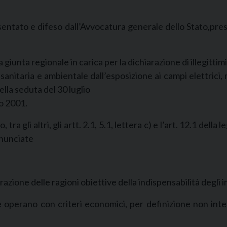
entato e difeso dall’Avvocatura generale dello Stato,presso
iunta regionale in carica per la dichiarazione di illegittim
sanitaria e ambientale dall’esposizione ai campi elettrici,
lla seduta del 30 luglio
o 2001.
a gli altri, gli artt. 2.1, 5.1, lettera c) e l’art. 12.1 dell
denunciate
zione delle ragioni obiettive della indispensabilità degli imp
operano con criteri economici, per definizione non inter