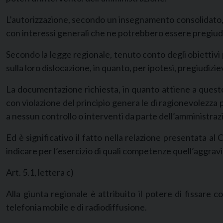
L’autorizzazione, secondo un insegnamento consolidato, è, in
con interessi generali che ne potrebbero essere pregiudi
Secondo la legge regionale, tenuto conto degli obiettivi p
sulla loro dislocazione, in quanto, per ipotesi, pregiudizie
La documentazione richiesta, in quanto attiene a questo as
con violazione del principio genera le
di ragionevolezza 
a nessun controllo o interventi da parte dell’amministr
Ed è significativo il fatto nella relazione presentata al
indicare per l’esercizio di quali competenze quell’aggravi
Art. 5.1, lettera c)
Alla giunta regionale è attribuito il potere di fissare c
telefonia mobile e di radiodiffusione.