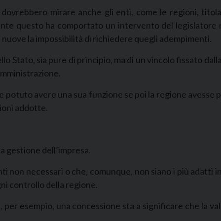
i dovrebbero mirare anche gli enti, come le regioni, titola
te questo ha comportato un intervento del legislatore riv
i nuove la impossibilità di richiedere quegli adempimenti.
o Stato, sia pure di principio, ma di un vincolo fissato dal
amministrazione.
bbe potuto avere una sua funzione se poi la regione avesse p
gioni addotte.
la gestione dell’impresa.
nti non necessari o che, comunque, non siano i più adatti in
i controllo della regione.
n, per esempio, una concessione sta a significare che la va