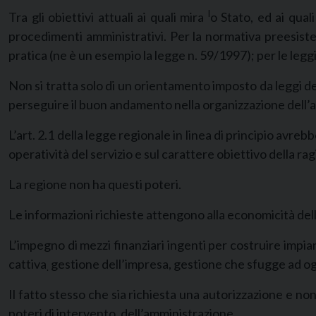
l
Tra gli obiettivi attuali ai quali mira
o Stato, ed ai qual
procedimenti amministrativi. Per la normativa preesisten
pratica (ne è un esempio la legge n. 59/1997); per le legg
Non si tratta solo di un orientamento imposto da leggi dell
perseguire il buon andamento nella organizzazione dell’
L’art. 2.1 della legge regionale in linea di principio avre
operatività del servizio e sul carattere obiettivo della ra
La regione non ha questi poteri.
Le informazioni richieste attengono alla economicità del
L’impegno di mezzi finanziari ingenti per costruire impia
cattiva
gestione dell’impresa, gestione che sfugge ad ogn
.
Il fatto stesso che sia richiesta una autorizzazione e no
poteri di intervento. dell’amministrazione.