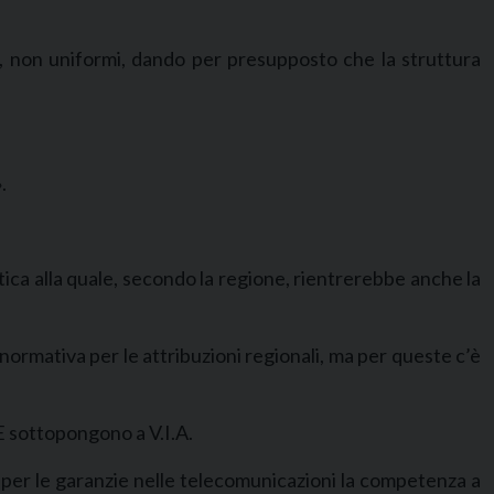
i, non uniformi, dando per presupposto che la struttura
.
tica alla quale, secondo la regione, rientrerebbe anche la
normativa per le attribuzioni regionali, ma per queste c’è
/CE sottopongono a V.I.A.
tà per le garanzie nelle telecomunicazioni la competenza a