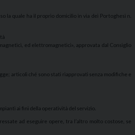
 la quale ha il proprio domicilio in via dei Portoghesi n.
ità
 magnetici, ed elettromagnetici», approvata dal Consiglio
a legge; articoli ché sono stati riapprovati senza modifiche e
ianti ai fini della operatività del servizio.
essate ad eseguire opere, tra l’altro molto costose, se