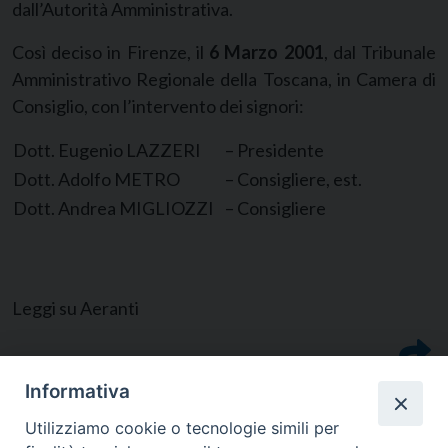
dall’Autorità Amministrativa.
Così deciso in Firenze, il
6 Marzo 2001
, dal Tribunale
Amministrativo Regionale della Toscana, in Camera di
Consiglio, con l’intervento dei signori:
Dott. Eugenio LAZZERI
– Presidente
Dott. Adolfo METRO
– Consigliere, est.
Dott. Andrea MIGLIOZZI
– Consigliere
Leggi su Aeranti
Informativa
Utilizziamo cookie o tecnologie simili per