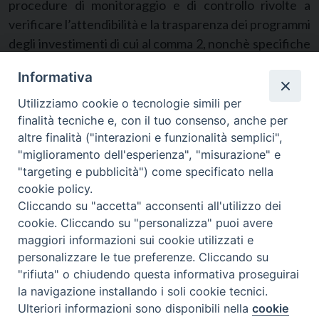
procedure di monitoraggio e di controllo rivolte a
verificare l’attendibilità e la trasparenza dei programmi
degli investimenti di cui al comma 2, nonchè specifiche
cause di revoca totale o parziale dei benefìci e di
Informativa
applicazione delle sanzioni.
Utilizziamo cookie o tecnologie simili per
Art. 9.
finalità tecniche e, con il tuo consenso, anche per
(Fondo per la promozione del libro e dei prodotti
altre finalità ("interazioni e funzionalità semplici",
editoriali di elevato valore culturale)
"miglioramento dell'esperienza", "misurazione" e
"targeting e pubblicità") come specificato nella
1. È istituito presso il Ministero per i beni e le attività
cookie policy.
culturali un fondo finalizzato alla assegnazione di
Cliccando su "accetta" acconsenti all'utilizzo dei
contributi, con riferimento ai contratti di mutuo
cookie. Cliccando su "personalizza" puoi avere
stipulati per lo sviluppo dell’attività di produzione,
maggiori informazioni sui cookie utilizzati e
personalizzare le tue preferenze. Cliccando su
distribuzione e vendita del libro e dei prodotti editoriali
"rifiuta" o chiudendo questa informativa proseguirai
di elevato valore culturale, nonchè per la loro
la navigazione installando i soli cookie tecnici.
diffusione all’estero.
Preferenze Cookie
Ulteriori informazioni sono disponibili nella
cookie