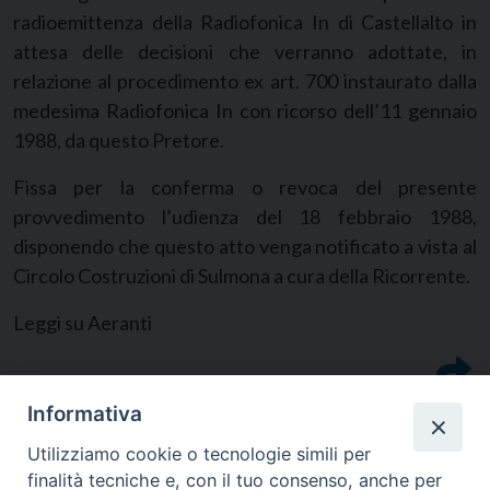
radioemittenza della Radiofonica In di Castellalto in
attesa delle decisioni che verranno adottate, in
relazione al procedimento ex art. 700 instaurato dalla
medesima Radiofonica In con ricorso dell’11 gennaio
1988, da questo Pretore.
Fissa per la conferma o revoca del presente
provvedimento l’udienza del 18 febbraio 1988,
disponendo che questo atto venga notificato a vista al
Circolo Costruzioni di Sulmona a cura della Ricorrente.
Leggi su Aeranti
Informativa
Utilizziamo cookie o tecnologie simili per
finalità tecniche e, con il tuo consenso, anche per