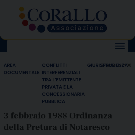
Skip
to
content
AREA
CONFLITTI
GIURISPRUDENZA
2 Febbraio 1988
DOCUMENTALE
INTERFERENZIALI
TRA L'EMITTENTE
PRIVATA E LA
CONCESSIONARIA
PUBBLICA
3 febbraio 1988 Ordinanza
della Pretura di Notaresco