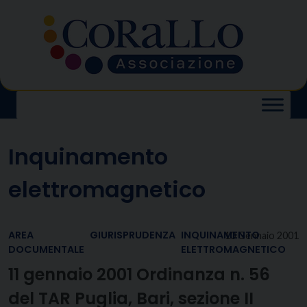
Skip
to
content
Inquinamento
elettromagnetico
AREA
GIURISPRUDENZA
INQUINAMENTO
10 Gennaio 2001
DOCUMENTALE
ELETTROMAGNETICO
11 gennaio 2001 Ordinanza n. 56
del TAR Puglia, Bari, sezione II