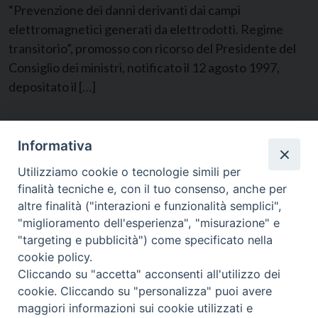
“Prevenzione dei danni derivanti dai campi
elettromagnetici generati da elettrodotti. Regime
transitorio”, promosso con ricorso del Presidente del
Consiglio dei ministri, notificato il 12 agosto 1997,
depositato il […]
Pagine:
«
1
2
3
4
5
6
7
»
Informativa
Utilizziamo cookie o tecnologie simili per
finalità tecniche e, con il tuo consenso, anche per
altre finalità ("interazioni e funzionalità semplici",
"miglioramento dell'esperienza", "misurazione" e
"targeting e pubblicità") come specificato nella
cookie policy.
Cliccando su "accetta" acconsenti all'utilizzo dei
cookie. Cliccando su "personalizza" puoi avere
CONTATTI
maggiori informazioni sui cookie utilizzati e