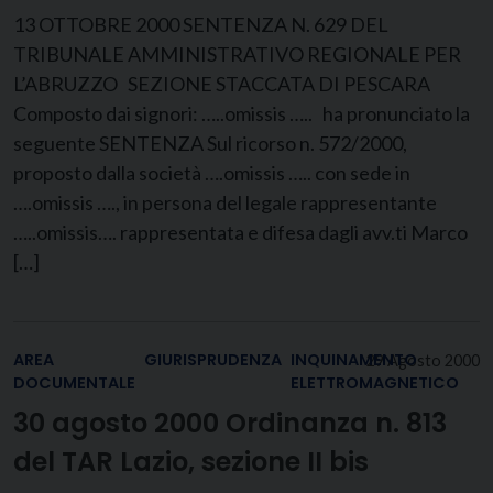
13 OTTOBRE 2000 SENTENZA N. 629 DEL
TRIBUNALE AMMINISTRATIVO REGIONALE PER
L’ABRUZZO SEZIONE STACCATA DI PESCARA
Composto dai signori: …..omissis ….. ha pronunciato la
seguente SENTENZA Sul ricorso n. 572/2000,
proposto dalla società ….omissis ….. con sede in
….omissis …., in persona del legale rappresentante
…..omissis…. rappresentata e difesa dagli avv.ti Marco
[…]
AREA
GIURISPRUDENZA
INQUINAMENTO
29 Agosto 2000
DOCUMENTALE
ELETTROMAGNETICO
30 agosto 2000 Ordinanza n. 813
del TAR Lazio, sezione II bis