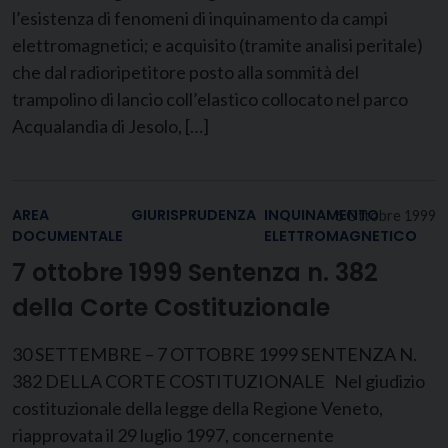
l’esistenza di fenomeni di inquinamento da campi
elettromagnetici; e acquisito (tramite analisi peritale)
che dal radioripetitore posto alla sommità del
trampolino di lancio coll’elastico collocato nel parco
Acqualandia di Jesolo, […]
AREA
GIURISPRUDENZA
INQUINAMENTO
6 Ottobre 1999
DOCUMENTALE
ELETTROMAGNETICO
7 ottobre 1999 Sentenza n. 382
della Corte Costituzionale
30 SETTEMBRE – 7 OTTOBRE 1999 SENTENZA N.
382 DELLA CORTE COSTITUZIONALE Nel giudizio
costituzionale della legge della Regione Veneto,
riapprovata il 29 luglio 1997, concernente