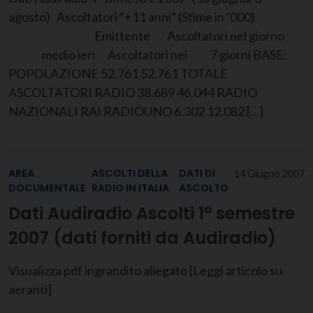
agosto) Ascoltatori “+11 anni” (Stime in ‘000)
Emittente Ascoltatori nel giorno
medio ieri Ascoltatori nei 7 giorni BASE:
POPOLAZIONE 52.761 52.761 TOTALE
ASCOLTATORI RADIO 38.689 46.044 RADIO
NAZIONALI RAI RADIOUNO 6.302 12.082 […]
AREA
ASCOLTI DELLA
DATI DI
14 Giugno 2007
DOCUMENTALE
RADIO IN ITALIA
ASCOLTO
Dati Audiradio Ascolti 1° semestre
2007 (dati forniti da Audiradio)
Visualizza pdf ingrandito allegato [Leggi articolo su
aeranti]