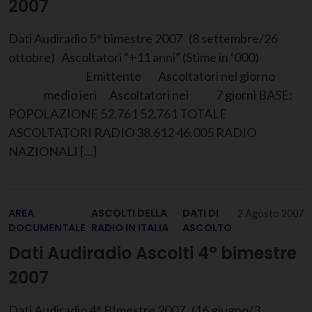
2007
Dati Audiradio 5° bimestre 2007 (8 settembre/26
ottobre) Ascoltatori “+11 anni” (Stime in ‘000)
Emittente Ascoltatori nel giorno
medio ieri Ascoltatori nei 7 giorni BASE:
POPOLAZIONE 52.761 52.761 TOTALE
ASCOLTATORI RADIO 38.612 46.005 RADIO
NAZIONALI […]
AREA
ASCOLTI DELLA
DATI DI
2 Agosto 2007
DOCUMENTALE
RADIO IN ITALIA
ASCOLTO
Dati Audiradio Ascolti 4° bimestre
2007
Dati Audiradio 4° BImestre 2007 (16 giugno/3