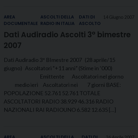
AREA
ASCOLTI DELLA
DATI DI
14 Giugno 2007
DOCUMENTALE
RADIO IN ITALIA
ASCOLTO
Dati Audiradio Ascolti 3° bimestre
2007
Dati Audiradio 3° BImestre 2007 (28 aprile/15
giugno) Ascoltatori “+11 anni” (Stime in ‘000)
Emittente Ascoltatori nel giorno
medio ieri Ascoltatori nei 7 giorni BASE:
POPOLAZIONE 52.761 52.761 TOTALE
ASCOLTATORI RADIO 38.929 46.316 RADIO
NAZIONALI RAI RADIOUNO 6.582 12.635 […]
AREA
ASCOLTI DELLA
DATI DI
26 Aprile 2007